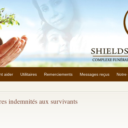
t aider
Utilitaires
Remerciements
Messages reçus
Notre 
tres indemnités aux survivants