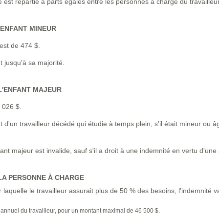
é est répartie à parts égales entre les personnes à charge du travailleur
'ENFANT MINEUR
est de 474 $.
t jusqu'à sa majorité.
L'ENFANT MAJEUR
 026 $.
t d'un travailleur décédé qui étudie à temps plein, s'il était mineur 
nt majeur est invalide, sauf s'il a droit à une indemnité en vertu d'une a
 LA PERSONNE À CHARGE
quelle le travailleur assurait plus de 50 % des besoins, l'indemnité var
 annuel du travailleur, pour un montant maximal de 46 500 $.