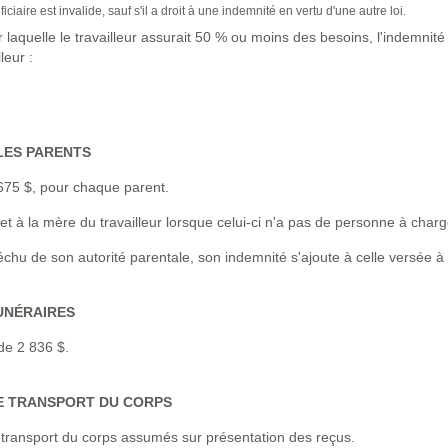
iaire est invalide, sauf s'il a droit à une indemnité en vertu d'une autre loi.
aquelle le travailleur assurait 50 % ou moins des besoins, l'indemnité 
leur :
LES PARENTS
675 $, pour chaque parent.
t à la mère du travailleur lorsque celui-ci n'a pas de personne à charg
chu de son autorité parentale, son indemnité s'ajoute à celle versée à l
UNÉRAIRES
e 2 836 $.
E TRANSPORT DU CORPS
transport du corps assumés sur présentation des reçus.