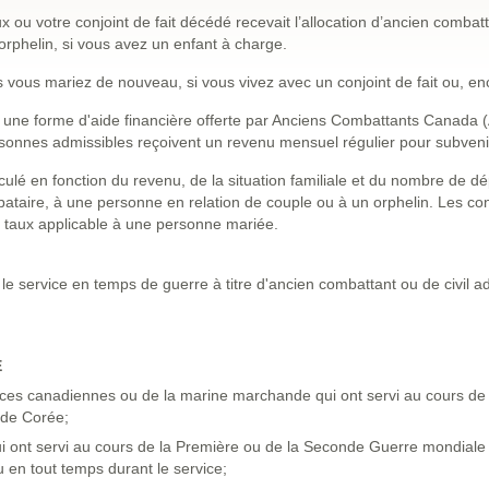
ux ou votre conjoint de fait décédé recevait l’allocation d’ancien comba
’orphelin, si vous avez un enfant à charge.
s vous mariez de nouveau, si vous vivez avec un conjoint de fait ou, en
st une forme d'aide financière offerte par Anciens Combattants Canada
rsonnes admissibles reçoivent un revenu mensuel régulier pour subveni
culé en fonction du revenu, de la situation familiale et du nombre de d
bataire, à une personne en relation de couple ou à un orphelin. Les co
u taux applicable à une personne mariée.
le service en temps de guerre à titre d'ancien combattant ou de civil ad
E
ces canadiennes ou de la marine marchande qui ont servi au cours de
 de Corée;
ui ont servi au cours de la Première ou de la Seconde Guerre mondiale 
en tout temps durant le service;