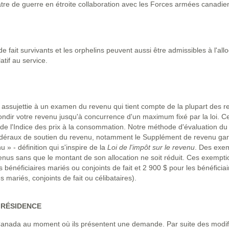
héâtre de guerre en étroite collaboration avec les Forces armées canadie
e fait survivants et les orphelins peuvent aussi être admissibles à l'allo
latif au service.
t assujettie à un examen du revenu qui tient compte de la plupart des 
arrondir votre revenu jusqu'à concurrence d'un maximum fixé par la loi.
e l'Indice des prix à la consommation. Notre méthode d'évaluation du 
édéraux de soutien du revenu, notamment le Supplément de revenu gar
 » - définition qui s'inspire de la
Loi de l'impôt sur le revenu
. Des exem
venus sans que le montant de son allocation ne soit réduit. Ces exemp
 bénéficiaires mariés ou conjoints de fait et 2 900 $ pour les bénéficiai
s mariés, conjoints de fait ou célibataires).
 RÉSIDENCE
Canada au moment où ils présentent une demande. Par suite des modif