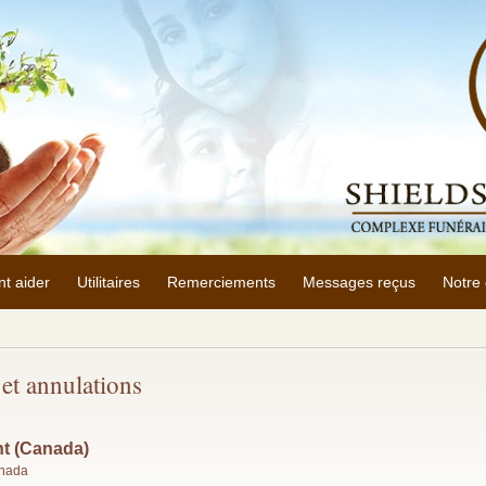
t aider
Utilitaires
Remerciements
Messages reçus
Notre 
et annulations
nt (Canada)
anada